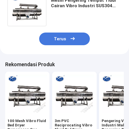
Mesin Pengering Tempat Tidur
Cairan Vibro Industri SUS304
Kapasitas 15T / Jam Hingga 50T
/ Jam
Terus
Rekomendasi Produk
100 Mesh Vibro Fluid
3m PVC
Pengering Vfb
Bed Dryer
Reciprocating Vibro
Industri Maka