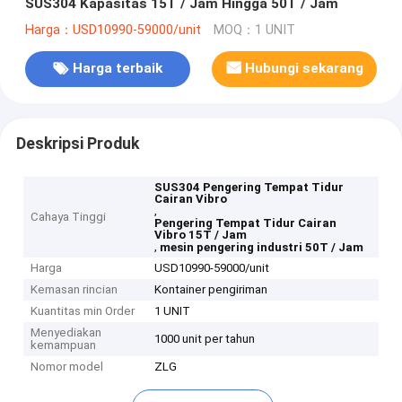
SUS304 Kapasitas 15T / Jam Hingga 50T / Jam
Harga：USD10990-59000/unit
MOQ：1 UNIT
Harga terbaik
Hubungi sekarang
Deskripsi Produk
SUS304 Pengering Tempat Tidur
Cairan Vibro
,
Cahaya Tinggi
Pengering Tempat Tidur Cairan
Vibro 15T / Jam
,
mesin pengering industri 50T / Jam
Harga
USD10990-59000/unit
Kemasan rincian
Kontainer pengiriman
Kuantitas min Order
1 UNIT
Menyediakan
1000 unit per tahun
kemampuan
Nomor model
ZLG