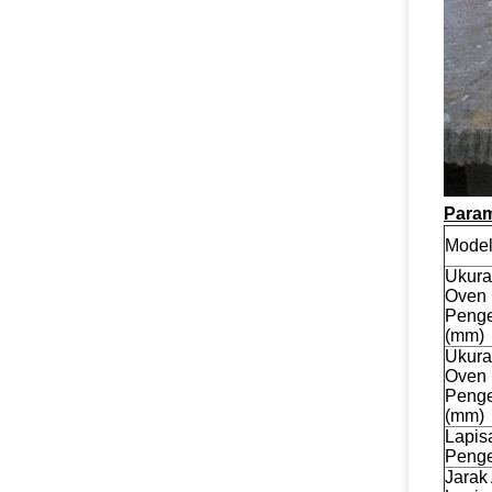
Param
Mode
Ukura
Oven
Penge
(mm)
Ukura
Oven
Penge
(mm)
Lapis
Penge
Jarak