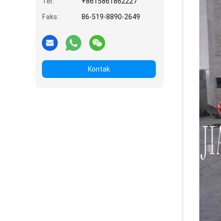
Tel:
+8615861862227
Faks:
86-519-8890-2649
Kontak