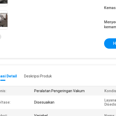
Kemasa
Menye
kemam
H
asi Detail
Deskripsi Produk
nis:
Peralatan Pengeringan Vakum
Kondis
Layana
ltase:
Disesuaikan
Disedi
bot:
Variabel
Nama: