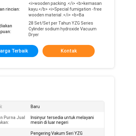
<i>wooden packing .</i> <b>kemasan
n rincian:
kayu.</b> <i>Special fumigation -free
wooden material .</i> <b>Ba
28 Set/Set per Tahun YZG Series
diakan
Cylinder sodium hydroxide Vacuum
puan:
Dryer
arga Terbaik
Kontak
i:
Baru
n Purna Jual
Insinyur tersedia untuk melayani
akan:
mesin di luar negeri
Pengering Vakum Seri YZG