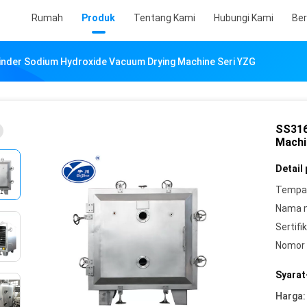
Rumah
Produk
Tentang Kami
Hubungi Kami
Ber
inder Sodium Hydroxide Vacuum Drying Machine Seri YZG
SS316
Machi
Detail
Tempat
Nama 
Sertifik
Nomor 
Syarat
Harga: