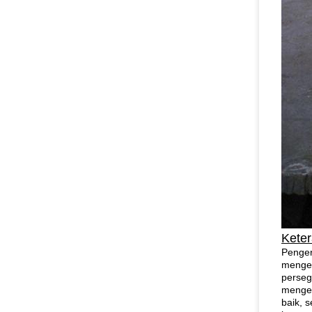
Kete
Penger
mengek
perseg
menger
baik, 