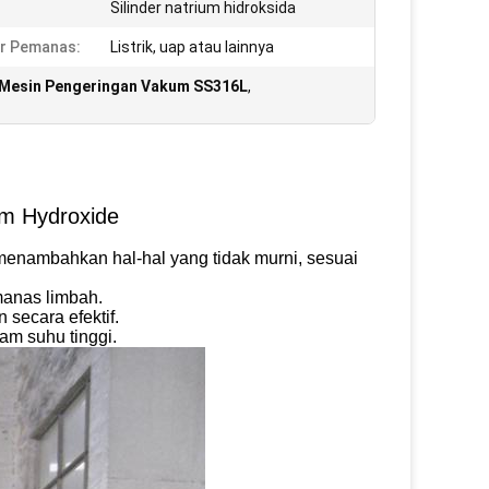
Silinder natrium hidroksida
r Pemanas:
Listrik, uap atau lainnya
Mesin Pengeringan Vakum SS316L
,
um Hydroxide
menambahkan hal-hal yang tidak murni, sesuai
manas limbah.
secara efektif.
am suhu tinggi.