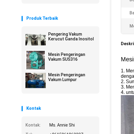
Ba
Produk Terbaik
Me
Pengering Vakum
Kerucut Ganda Inositol
Deskri
Mesin Pengeringan
Mesi
Vakum SUS316
1. Me
Mesin Pengeringan
denga
Vakum Lumpur
2. Su
3. Me
4. unt
Kontak
Kontak:
Ms. Annie Shi