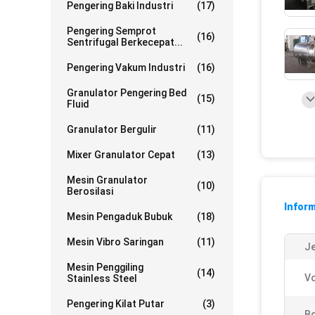
Pengering Baki Industri
(17)
Pengering Semprot
(16)
Sentrifugal Berkecepat...
Pengering Vakum Industri
(16)
Granulator Pengering Bed
(15)
Fluid
Granulator Bergulir
(11)
Mixer Granulator Cepat
(13)
Mesin Granulator
(10)
Berosilasi
Inform
Mesin Pengaduk Bubuk
(18)
Mesin Vibro Saringan
(11)
Je
Mesin Penggiling
(14)
Vo
Stainless Steel
Pengering Kilat Putar
(3)
Bo