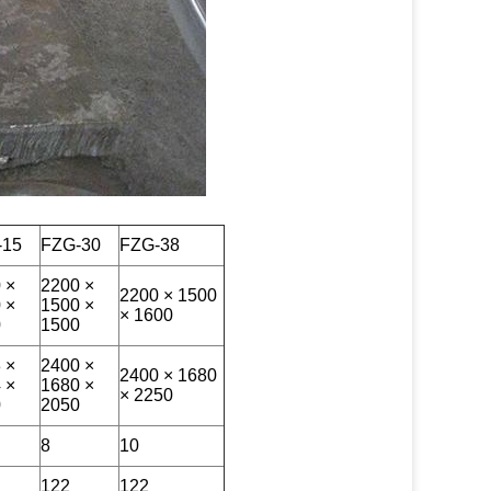
-15
FZG-30
FZG-38
 ×
2200 ×
2200 × 1500
 ×
1500 ×
× 1600
0
1500
 ×
2400 ×
2400 × 1680
 ×
1680 ×
× 2250
0
2050
8
10
122
122