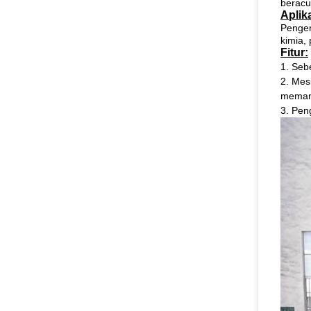
beracu
Aplika
Penger
kimia,
Fitur:
1. Seb
2. Mes
meman
3. Pen