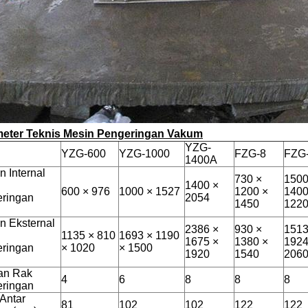
eter Teknis Mesin Pengeringan Vakum
YZG-
l
YZG-600
YZG-1000
FZG-8
FZG
1400A
n Internal
730 ×
1500
1400 ×
600 × 976
1000 × 1527
1200 ×
1400
ringan
2054
1450
122
n Eksternal
2386 ×
930 ×
1513
1135 × 810
1693 × 1190
1675 ×
1380 ×
1924
ringan
× 1020
× 1500
1920
1540
206
an Rak
4
6
8
8
8
ringan
 Antar
81
102
102
122
122