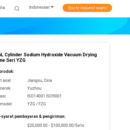
Indonesian
ita
Quote request suatu
L Cylinder Sodium Hydroxide Vacuum Drying
ne Seri YZG
 produk:
 asal:
Jiangsu, Cina
merek:
Yuzhou
asi:
ISO14001 ISO9001
model:
YZG / FZG
-syarat pembayaran & pengiriman:
$20,000.00 - $100,000.00/Sets