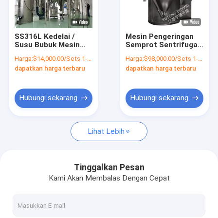
Tur Pabrik
Kontrol kualitas
SS316L Kedelai /
Mesin Pengeringan
Susu Bubuk Mesin
Semprot Sentrifugal
Hubungi kami
Pengeringan
Sentrifugal 15kw
Harga:
$14,000.00/Sets 1-9 Sets
Harga:
$98,000.00/Sets 1-99 Sets
Semprotan
Untuk Bubuk Asam
dapatkan harga terbaru
dapatkan harga terbaru
Penyemprot Tipe CE
Amino
Berita
Disetujui
Permintaan Penawaran
Hubungi sekarang
Hubungi sekarang
Lihat Lebih
Pengering Tempat Tidur Cairan Industri
Pengering Tempat Tidur Cairan Vibro
Tinggalkan Pesan
Kami Akan Membalas Dengan Cepat
Pengering Tempat Tidur Fluidized Vertikal
Mesin Pengeringan Semprot