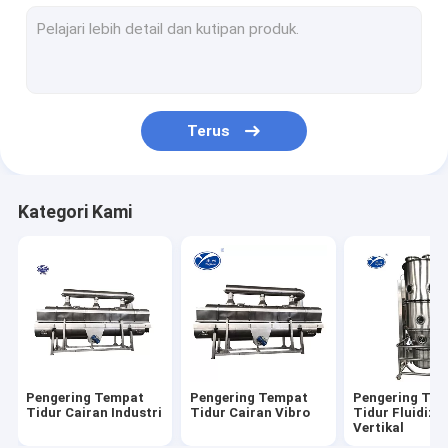
Mesin Pengeringan Vakum
pengering baki industri
Pengering Semprot Sentrifugal Berkecepatan Tinggi
Terus
pengering vakum industri
granulator pengering bed fluid
Kategori Kami
Granulator Bergulir
mixer granulator cepat
mesin granulator berosilasi
mesin pengaduk bubuk
Pengering Tempat
Pengering Tempat
Pengering Te
Mesin Vibro Saringan
Tidur Cairan Industri
Tidur Cairan Vibro
Tidur Fluidize
Vertikal