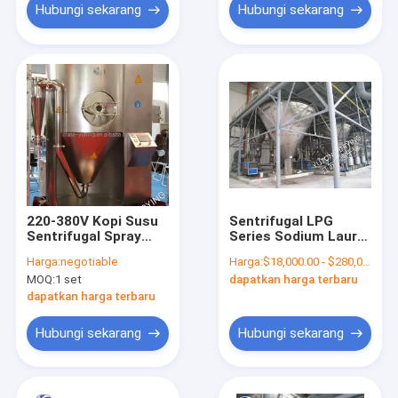
Hubungi sekarang
Hubungi sekarang
220-380V Kopi Susu
Sentrifugal LPG
Sentrifugal Spray
Series Sodium Lauryl
Dryer Spray Drying
Ether Sulfate Spray
Harga:
negotiable
Harga:
$18,000.00 - $280,000.00/Sets
Machine
Drying Machine
MOQ:
1 set
dapatkan harga terbaru
dapatkan harga terbaru
Hubungi sekarang
Hubungi sekarang