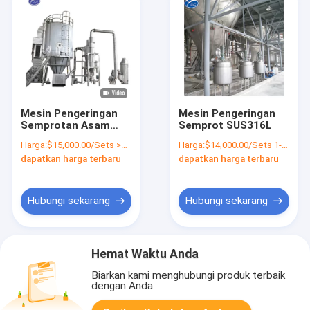
Mesin Pengeringan
Mesin Pengeringan
Semprotan Asam
Semprot SUS316L
Amino LPG Di Industri
Harga:
$15,000.00/Sets >=1 Sets
Harga:
$14,000.00/Sets 1-9 Sets
Makanan ISO9001
dapatkan harga terbaru
dapatkan harga terbaru
Hubungi sekarang
Hubungi sekarang
Hemat Waktu Anda
Biarkan kami menghubungi produk terbaik
dengan Anda.