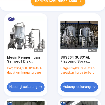
Berikan Kebutuhan Anda
Mesin Pengeringan
SUS304 SUS316L
Semprot Disk
Flavoring Spray
Sentrifugal ISO14001
Drying Machine Food
Harga:
$14,000.00/Sets 1-9 Sets
Harga:
$14,000.00/Sets 1-9 Sets
5-2000KG / H Lpg-
Atomizer
dapatkan harga terbaru
dapatkan harga terbaru
150
Hubungi sekarang
Hubungi sekarang