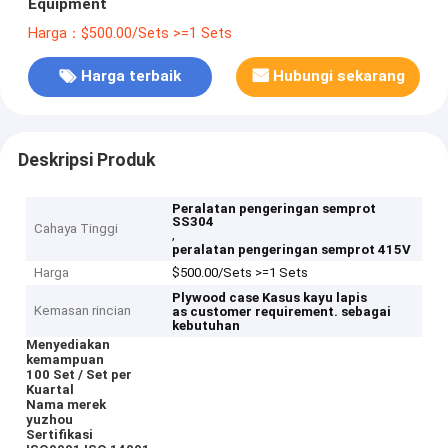
Equipment
Harga：$500.00/Sets >=1 Sets
Harga terbaik
Hubungi sekarang
Deskripsi Produk
Peralatan pengeringan semprot
SS304
Cahaya Tinggi
,
peralatan pengeringan semprot 415V
Harga
$500.00/Sets >=1 Sets
Plywood case
Kasus kayu lapis
Kemasan rincian
as customer requirement.
sebagai
kebutuhan
Menyediakan
kemampuan
100 Set / Set per
Kuartal
Nama merek
yuzhou
Sertifikasi